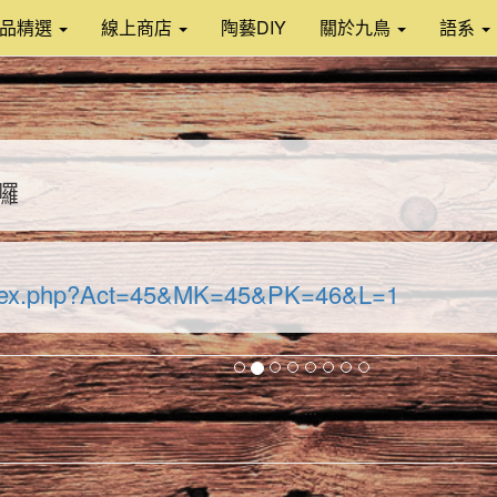
作品精選
線上商店
陶藝DIY
關於九鳥
語系
囉
/index.php?Act=45&MK=45&PK=46&L=1