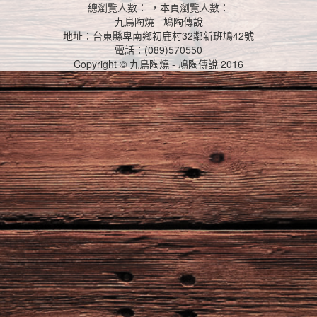
總瀏覽人數： ，本頁瀏覽人數：
九鳥陶燒 - 鳩陶傳說
地址：台東縣卑南鄉初鹿村32鄰新班鳩42號
電話：(089)570550
Copyright © 九鳥陶燒 - 鳩陶傳說 2016