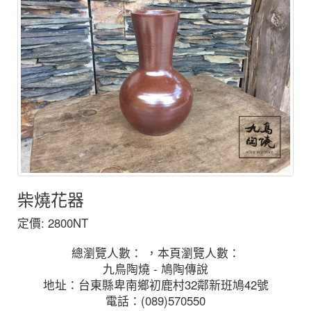
柴燒花器
定價: 2800NT
總瀏覽人數： ，本頁瀏覽人數：
九鳥陶燒 - 鳩陶傳說
地址：台東縣卑南鄉初鹿村32鄰新班鳩42號
電話：(089)570550